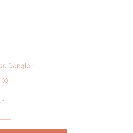
ise Dangler
Price
2,00
y
*