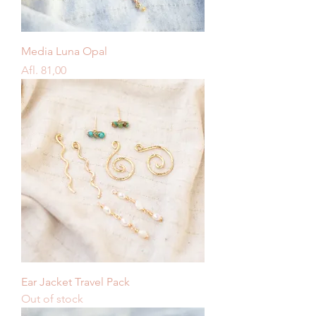
Media Luna Opal
Price
Afl. 81,00
Ear Jacket Travel Pack
Out of stock