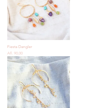
Fiesta Dangler
Price
Afl. 90,00